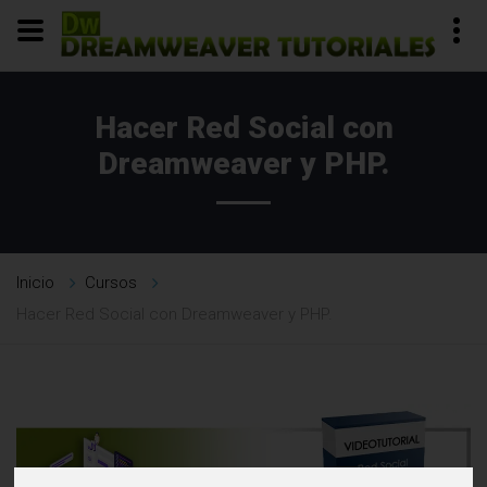
Hacer Red Social con
Dreamweaver y PHP.
Inicio
Cursos
Hacer Red Social con Dreamweaver y PHP.