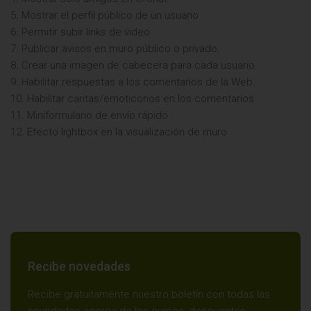
5. Mostrar el perfil público de un usuario
6. Permitir subir links de video
7. Publicar avisos en muro público o privado.
8. Crear una imagen de cabecera para cada usuario
9. Habilitar respuestas a los comentarios de la Web.
10. Habilitar caritas/emoticonos en los comentarios
11. Miniformulario de envío rápido
12. Efecto lightbox en la visualización de muro
Recibe novedades
Recibe gratuitamente nuestro boletín con todas las